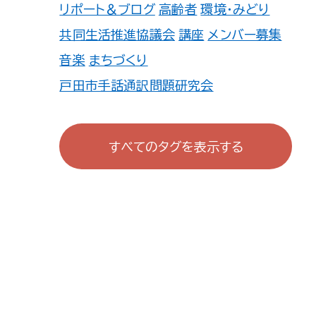
リポート＆ブログ
高齢者
環境・みどり
共同生活推進協議会
講座
メンバー募集
音楽
まちづくり
戸田市手話通訳問題研究会
戸田市心身しょうがい児・者を守る親の
会
すべてのタグを表示する
TOKUZO WORKS 戸田公園 地域活
動委員会
戸田deあむあむの会
戸田市ITボランティアの会
続・あそびの学校
町会・自治会・商店会
広報誌
ファミサポ
連盟・協会
防犯・防災
TOMATO登録団体一覧