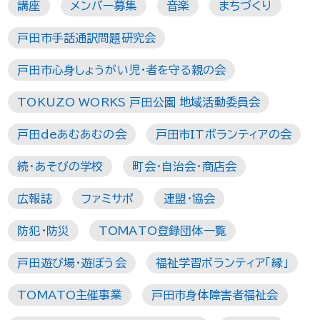
講座
メンバー募集
音楽
まちづくり
戸田市手話通訳問題研究会
戸田市心身しょうがい児・者を守る親の会
TOKUZO WORKS 戸田公園 地域活動委員会
戸田deあむあむの会
戸田市ITボランティアの会
続・あそびの学校
町会・自治会・商店会
広報誌
ファミサポ
連盟・協会
防犯・防災
TOMATO登録団体一覧
戸田遊び場・遊ぼう会
福祉学習ボランティア「縁」
TOMATO主催事業
戸田市身体障害者福祉会