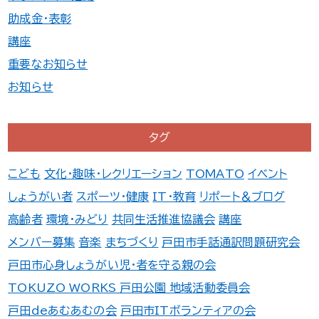
助成金・表彰
講座
重要なお知らせ
お知らせ
タグ
こども
文化・趣味・レクリエーション
TOMATO
イベント
しょうがい者
スポーツ・健康
IT・教育
リポート＆ブログ
高齢者
環境・みどり
共同生活推進協議会
講座
メンバー募集
音楽
まちづくり
戸田市手話通訳問題研究会
戸田市心身しょうがい児・者を守る親の会
TOKUZO WORKS 戸田公園 地域活動委員会
戸田deあむあむの会
戸田市ITボランティアの会