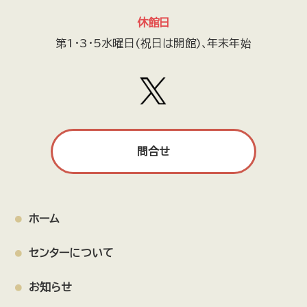
まち研究工房
リトルスターズ
すこやかボイス
休館日
戸田市囲碁連盟
しゃんしゃん歩こう会
星空案内人とだ
第1・3・5水曜日(祝日は開館)､年末年始
戸田市地域未来力の会
戸田市精神保健福祉家族会きらら
響友会合唱団
散策・登山
市役所南通りの景観と文化を育む会
老いと幼なのいるところ
日本救急医療普及協会
Toda Music Wonderland
上戸田剣道スポーツ少年団
問合せ
戸田市聴力障害者協会
TODAこどもパラダイス！
戸田市児童合唱団
戸田市ウオーキング協会
ピースオブケイク
みるくらぼ
戸田市合唱連盟
PWIB
ホーム
Pico22
M.S.TODA
トマピー健康体操の会
センターについて
戸田天文同好会
はぴまま
とだロコピクニック♪
戸田マルシェ
ネクス戸田
お知らせ
JOIN with SIGNAL 実行委員会