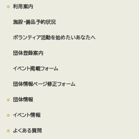
福祉で防災ネットワーク
シルバー・パソコン同好会
利用案内
難聴者・中途失聴者サークル ことのは
講演会
施設・備品予約状況
ハニーダイヤモンド
戸田市華道連盟
管打楽器隊まかろん
和楽舞 WARAFU
POCKET
にじいろばとん
ボランティア活動を始めたいあなたへ
戸田ほっと社会館
女声合唱団コール・ローレライ
団体登録案内
宝珠コーラス
Cheerful
SSDヒーローズ連合
なかせん会
戸田の川を考える会
イベント掲載フォーム
ゆるぷらっとフォーム.Well-being-らぼ
団体情報ページ修正フォーム
戸田ルネッサ吹奏楽団
特定非営利活動法人オリーブアゴラ
Code for TODA
社会福祉法人あけぼの会
団体情報
一般社団法人 merry attic
参加団体募集
ひなたぼっこ
イベント情報
Pink Ribbon × Hula
GG`s（ジージーズ）
戸田市民演奏家協会
戸田市水泳連盟
Mom’s ハーフタイム
よくある質問
チクチクの会
FDCマイム
とだニャン
その他