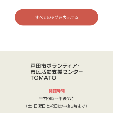
続・あそびの学校
町会・自治会・商店会
広報誌
ファミサポ
連盟・協会
防犯・防災
TOMATO登録団体一覧
すべてのタグを表示する
戸田遊び場・遊ぼう会
福祉学習ボランティア「縁」
TOMATO主催事業
戸田市身体障害者福祉会
美女木6丁目子育てサロン おれんじ
国際交流
戸田市まちづくり応援団
エンジェルすまいる
戸田フォト2000
TODArt.Labo
オトなバンド戸田倶楽部
動物
子育て
傾聴ボランティア結
おはなしれすとらん
社会福祉法人 戸田わかくさ会
ボランティアセミナリーOB会
げんちゃんフレンド
.r（ドットアール）
地域通貨戸田オール運営委員会
開館時間
下戸田商店会
舞踊
TODA CITY THEATRE 劇団ONE
午前9時～午後7時
戸田市防災士会
戸田朝市実行委員会
（土・日曜日と祝日は午後5時まで）
社会福祉法人むつみ会
一般社団法人ハートフロッグ