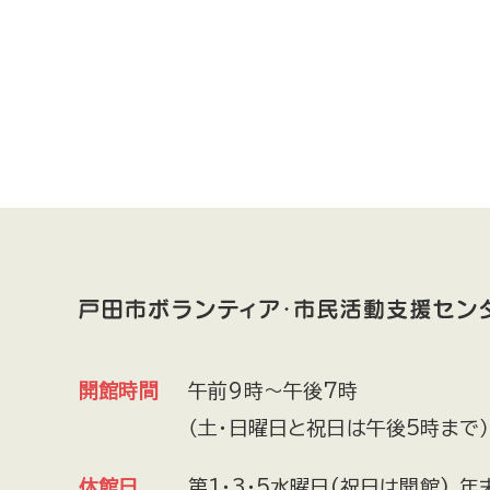
開館時間
午前9時～午後7時
（土・日曜日と祝日は午後5時まで）
休館日
第1・3・5水曜日(祝日は開館)､年