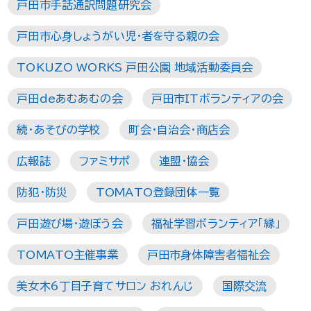
戸田市手話通訳問題研究会
戸田市心身しょうがい児・者を守る親の会
TOKUZO WORKS 戸田公園 地域活動委員会
戸田deあむあむの会
戸田市ITボランティアの会
続・あそびの学校
町会・自治会・商店会
広報誌
ファミサポ
連盟・協会
防犯・防災
TOMATO登録団体一覧
戸田遊び場・遊ぼう会
福祉学習ボランティア「縁」
TOMATO主催事業
戸田市身体障害者福祉会
美女木6丁目子育てサロン おれんじ
国際交流