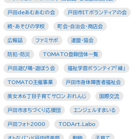
戸田deあむあむの会
戸田市ITボランティアの会
続・あそびの学校
町会・自治会・商店会
広報誌
ファミサポ
連盟・協会
防犯・防災
TOMATO登録団体一覧
戸田遊び場・遊ぼう会
福祉学習ボランティア「縁」
TOMATO主催事業
戸田市身体障害者福祉会
美女木6丁目子育てサロン おれんじ
国際交流
戸田市まちづくり応援団
エンジェルすまいる
戸田フォト2000
TODArt.Labo
オトなバンド戸田倶楽部
動物
子育て