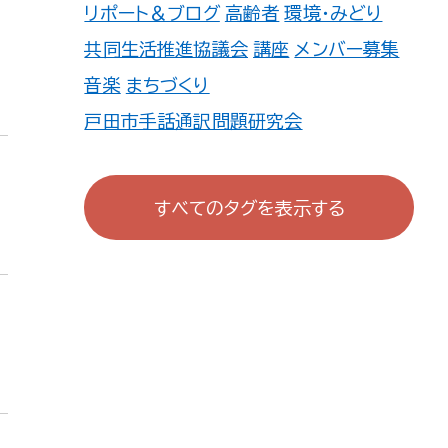
リポート＆ブログ
高齢者
環境・みどり
共同生活推進協議会
講座
メンバー募集
音楽
まちづくり
戸田市手話通訳問題研究会
戸田市心身しょうがい児・者を守る親の
会
すべてのタグを表示する
TOKUZO WORKS 戸田公園 地域活
動委員会
戸田deあむあむの会
戸田市ITボランティアの会
続・あそびの学校
町会・自治会・商店会
広報誌
ファミサポ
連盟・協会
防犯・防災
TOMATO登録団体一覧