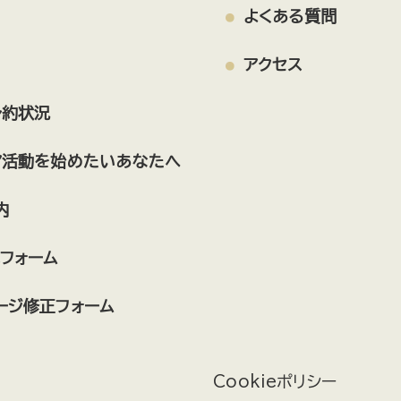
げんちゃんフレンド
.r（ドットアール）
よくある質問
地域通貨戸田オール運営委員会
アクセス
下戸田商店会
舞踊
TODA CITY THEATRE 劇団ONE
予約状況
戸田市防災士会
戸田朝市実行委員会
ア活動を始めたいあなたへ
社会福祉法人むつみ会
一般社団法人ハートフロッグ
内
まち研究工房
リトルスターズ
フォーム
すこやかボイス
戸田市囲碁連盟
しゃんしゃん歩こう会
星空案内人とだ
ージ修正フォーム
戸田市地域未来力の会
戸田市精神保健福祉家族会きらら
Cookieポリシー