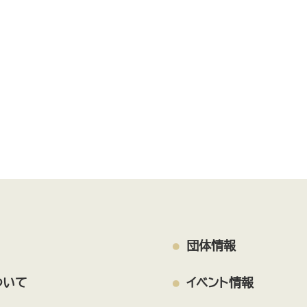
戸田遊び場・遊ぼう会
福祉学習ボランティア「縁」
TOMATO主催事業
戸田市身体障害者福祉会
美女木6丁目子育てサロン おれんじ
国際交流
戸田市まちづくり応援団
エンジェルすまいる
戸田フォト2000
TODArt.Labo
オトなバンド戸田倶楽部
動物
子育て
傾聴ボランティア結
おはなしれすとらん
団体情報
社会福祉法人 戸田わかくさ会
ついて
イベント情報
ボランティアセミナリーOB会