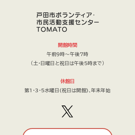
戸田フォト2000
TODArt.Labo
オトなバンド戸田倶楽部
動物
子育て
傾聴ボランティア結
おはなしれすとらん
社会福祉法人 戸田わかくさ会
ボランティアセミナリーOB会
げんちゃんフレンド
.r（ドットアール）
地域通貨戸田オール運営委員会
開館時間
下戸田商店会
舞踊
TODA CITY THEATRE 劇団ONE
午前9時～午後7時
戸田市防災士会
戸田朝市実行委員会
（土・日曜日と祝日は午後5時まで）
社会福祉法人むつみ会
一般社団法人ハートフロッグ
まち研究工房
リトルスターズ
すこやかボイス
休館日
戸田市囲碁連盟
しゃんしゃん歩こう会
星空案内人とだ
第1・3・5水曜日(祝日は開館)､年末年始
戸田市地域未来力の会
戸田市精神保健福祉家族会きらら
響友会合唱団
散策・登山
市役所南通りの景観と文化を育む会
老いと幼なのいるところ
トマピー健康体操の会