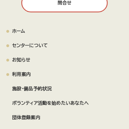
日本救急医療普及協会
Toda Music Wonderland
問合せ
上戸田剣道スポーツ少年団
戸田市聴力障害者協会
TODAこどもパラダイス！
戸田市児童合唱団
戸田市ウオーキング協会
ピースオブケイク
みるくらぼ
ホーム
戸田市合唱連盟
PWIB
Pico22
M.S.TODA
センターについて
戸田天文同好会
はぴまま
とだロコピクニック♪
戸田マルシェ
ネクス戸田
お知らせ
JOIN with SIGNAL 実行委員会
福祉で防災ネットワーク
シルバー・パソコン同好会
利用案内
難聴者・中途失聴者サークル ことのは
講演会
施設・備品予約状況
ハニーダイヤモンド
戸田市華道連盟
管打楽器隊まかろん
和楽舞 WARAFU
POCKET
にじいろばとん
ボランティア活動を始めたいあなたへ
戸田ほっと社会館
女声合唱団コール・ローレライ
団体登録案内
宝珠コーラス
Cheerful
SSDヒーローズ連合
なかせん会