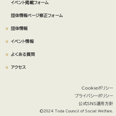
戸田の川を考える会
イベント掲載フォーム
ゆるぷらっとフォーム.Well-being-らぼ
団体情報ページ修正フォーム
戸田ルネッサ吹奏楽団
特定非営利活動法人オリーブアゴラ
Code for TODA
社会福祉法人あけぼの会
団体情報
一般社団法人 merry attic
参加団体募集
ひなたぼっこ
イベント情報
Pink Ribbon × Hula
GG`s（ジージーズ）
戸田市民演奏家協会
戸田市水泳連盟
Mom’s ハーフタイム
よくある質問
チクチクの会
FDCマイム
とだニャン
その他
アクセス
Cookieポリシー
プライバシーポリシー
公式SNS運用方針
©2024 Toda Council of Social Welfare.