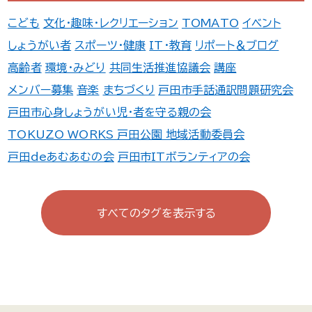
こども
文化・趣味・レクリエーション
TOMATO
イベント
しょうがい者
スポーツ・健康
IT・教育
リポート＆ブログ
高齢者
環境・みどり
共同生活推進協議会
講座
メンバー募集
音楽
まちづくり
戸田市手話通訳問題研究会
戸田市心身しょうがい児・者を守る親の会
TOKUZO WORKS 戸田公園 地域活動委員会
戸田deあむあむの会
戸田市ITボランティアの会
続・あそびの学校
町会・自治会・商店会
広報誌
ファミサポ
連盟・協会
防犯・防災
TOMATO登録団体一覧
すべてのタグを表示する
戸田遊び場・遊ぼう会
福祉学習ボランティア「縁」
TOMATO主催事業
戸田市身体障害者福祉会
美女木6丁目子育てサロン おれんじ
国際交流
戸田市まちづくり応援団
エンジェルすまいる