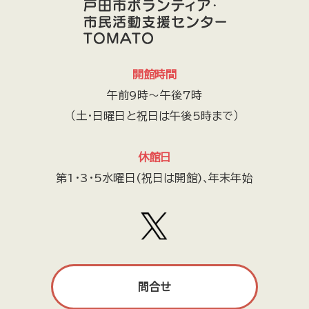
おはなしれすとらん
社会福祉法人 戸田わかくさ会
ボランティアセミナリーOB会
げんちゃんフレンド
.r（ドットアール）
地域通貨戸田オール運営委員会
開館時間
下戸田商店会
舞踊
TODA CITY THEATRE 劇団ONE
午前9時～午後7時
戸田市防災士会
戸田朝市実行委員会
（土・日曜日と祝日は午後5時まで）
社会福祉法人むつみ会
一般社団法人ハートフロッグ
まち研究工房
リトルスターズ
すこやかボイス
休館日
戸田市囲碁連盟
しゃんしゃん歩こう会
星空案内人とだ
第1・3・5水曜日(祝日は開館)､年末年始
戸田市地域未来力の会
戸田市精神保健福祉家族会きらら
響友会合唱団
散策・登山
市役所南通りの景観と文化を育む会
老いと幼なのいるところ
トマピー健康体操の会
日本救急医療普及協会
Toda Music Wonderland
問合せ
上戸田剣道スポーツ少年団
戸田市聴力障害者協会