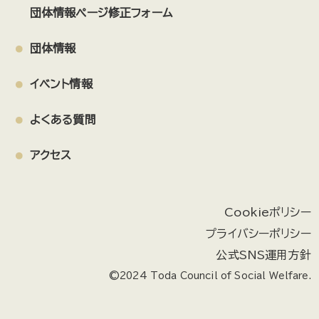
団体情報ページ修正フォーム
戸田ルネッサ吹奏楽団
特定非営利活動法人オリーブアゴラ
Code for TODA
社会福祉法人あけぼの会
団体情報
一般社団法人 merry attic
参加団体募集
ひなたぼっこ
イベント情報
Pink Ribbon × Hula
GG`s（ジージーズ）
戸田市民演奏家協会
戸田市水泳連盟
Mom’s ハーフタイム
よくある質問
チクチクの会
FDCマイム
とだニャン
その他
アクセス
Cookieポリシー
プライバシーポリシー
公式SNS運用方針
©2024 Toda Council of Social Welfare.