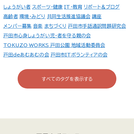
しょうがい者
スポーツ・健康
IT・教育
リポート＆ブログ
高齢者
環境・みどり
共同生活推進協議会
講座
メンバー募集
音楽
まちづくり
戸田市手話通訳問題研究会
戸田市心身しょうがい児・者を守る親の会
TOKUZO WORKS 戸田公園 地域活動委員会
戸田deあむあむの会
戸田市ITボランティアの会
続・あそびの学校
町会・自治会・商店会
広報誌
ファミサポ
連盟・協会
防犯・防災
TOMATO登録団体一覧
すべてのタグを表示する
戸田遊び場・遊ぼう会
福祉学習ボランティア「縁」
TOMATO主催事業
戸田市身体障害者福祉会
美女木6丁目子育てサロン おれんじ
国際交流
戸田市まちづくり応援団
エンジェルすまいる
戸田フォト2000
TODArt.Labo
オトなバンド戸田倶楽部
動物
子育て
傾聴ボランティア結