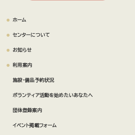
TODAこどもパラダイス！
戸田市児童合唱団
戸田市ウオーキング協会
ピースオブケイク
みるくらぼ
ホーム
戸田市合唱連盟
PWIB
Pico22
M.S.TODA
センターについて
戸田天文同好会
はぴまま
とだロコピクニック♪
戸田マルシェ
ネクス戸田
お知らせ
JOIN with SIGNAL 実行委員会
福祉で防災ネットワーク
シルバー・パソコン同好会
利用案内
難聴者・中途失聴者サークル ことのは
講演会
施設・備品予約状況
ハニーダイヤモンド
戸田市華道連盟
管打楽器隊まかろん
和楽舞 WARAFU
POCKET
にじいろばとん
ボランティア活動を始めたいあなたへ
戸田ほっと社会館
女声合唱団コール・ローレライ
団体登録案内
宝珠コーラス
Cheerful
SSDヒーローズ連合
なかせん会
戸田の川を考える会
イベント掲載フォーム
ゆるぷらっとフォーム.Well-being-らぼ