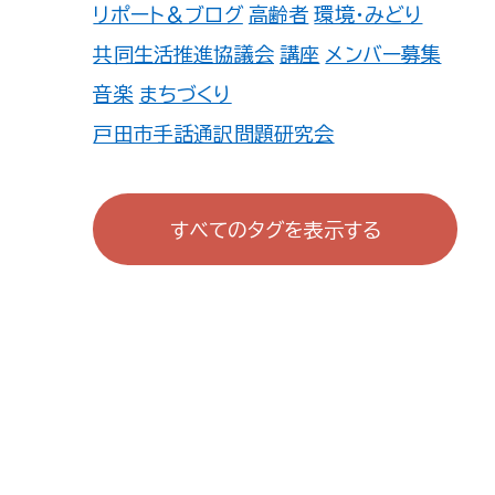
リポート＆ブログ
高齢者
環境・みどり
共同生活推進協議会
講座
メンバー募集
音楽
まちづくり
戸田市手話通訳問題研究会
戸田市心身しょうがい児・者を守る親の
会
すべてのタグを表示する
TOKUZO WORKS 戸田公園 地域活
動委員会
戸田deあむあむの会
戸田市ITボランティアの会
続・あそびの学校
町会・自治会・商店会
広報誌
ファミサポ
連盟・協会
防犯・防災
TOMATO登録団体一覧