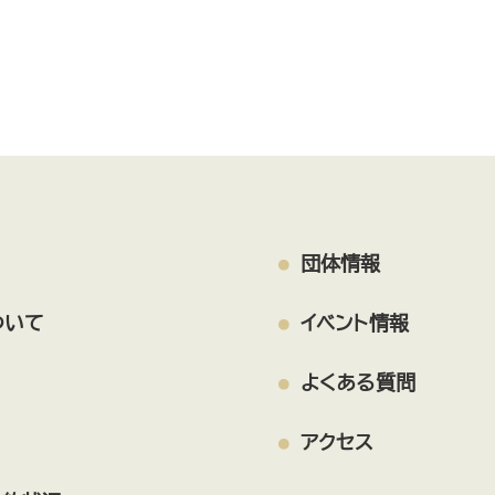
戸田遊び場・遊ぼう会
福祉学習ボランティア「縁」
TOMATO主催事業
戸田市身体障害者福祉会
美女木6丁目子育てサロン おれんじ
国際交流
戸田市まちづくり応援団
団体情報
エンジェルすまいる
戸田フォト2000
TODArt.Labo
ついて
イベント情報
オトなバンド戸田倶楽部
動物
子育て
よくある質問
傾聴ボランティア結
おはなしれすとらん
社会福祉法人 戸田わかくさ会
アクセス
ボランティアセミナリーOB会