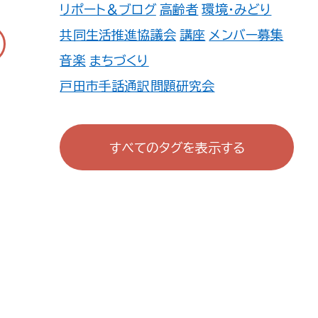
リポート＆ブログ
高齢者
環境・みどり
共同生活推進協議会
講座
メンバー募集
音楽
まちづくり
戸田市手話通訳問題研究会
戸田市心身しょうがい児・者を守る親の
会
すべてのタグを表示する
TOKUZO WORKS 戸田公園 地域活
動委員会
戸田deあむあむの会
戸田市ITボランティアの会
続・あそびの学校
町会・自治会・商店会
広報誌
ファミサポ
連盟・協会
防犯・防災
TOMATO登録団体一覧