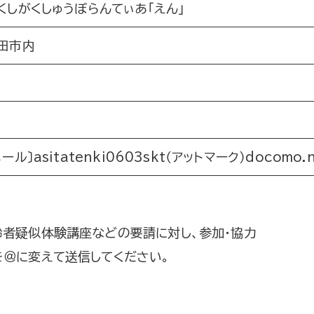
くしがくしゅうぼらんてぃあ「えん」
田市内
メール〕asitatenki0603skt（アットマーク）docomo.n
齢者疑似体験講座などの要請に対し、参加・協力
を＠に変えて送信してください。